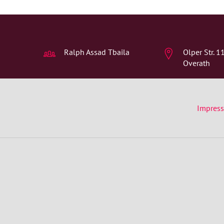
Ralph Assad Tbaila
Olper Str. 
Overath
Impres