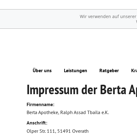
Wir verwenden auf unserer W
Über uns
Leistungen
Ratgeber
Kr
Impressum der Berta 
Das e-Rezept ist da: Wir lösen es ein!
Übersicht
Erkrankungen im Alter
Ohne Rezepte keine Apotheken vor Ort!
Reservierung
Sexualmedizin
Firmenname:
Berta Apotheke, Ralph Assad Tbaila e.K.
Kostenloser Lieferservice
Ästhetische Chirurgie
Anschrift:
Notdienst
Augen
Olper Str. 111, 51491 Overath