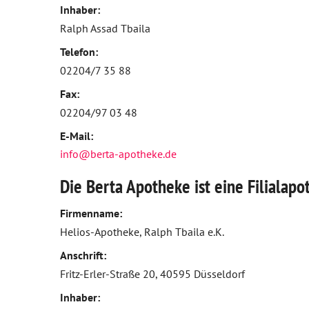
Beipackzettelsuche
Zähne und Kiefer
Inhaber:
Ralph Assad Tbaila
IGel-Check A-Z
HNO, Atemwege und Lunge
Telefon:
02204/7 35 88
Notfälle A-Z
Magen und Darm
Fax:
Laborwerte A-Z
Herz, Gefäße, Kreislauf
02204/97 03 48
Reiseimpfungen A-Z
Stoffwechsel
E-Mail:
info@berta-apotheke.de
Nahrungsergänzungsmittel A-Z
Nieren und Harnwege
Die Berta Apotheke ist eine Filialap
Heilpflanzen A-Z
Orthopädie und Unfallmedizin
Firmenname:
Risikoerfassung Bluthochdruck
Rheumatologische Erkrankungen
Helios-Apotheke, Ralph Tbaila e.K.
Anschrift:
Blut, Krebs und Infektionen
Fritz-Erler-Straße 20, 40595 Düsseldorf
Haut, Haare und Nägel
Inhaber: