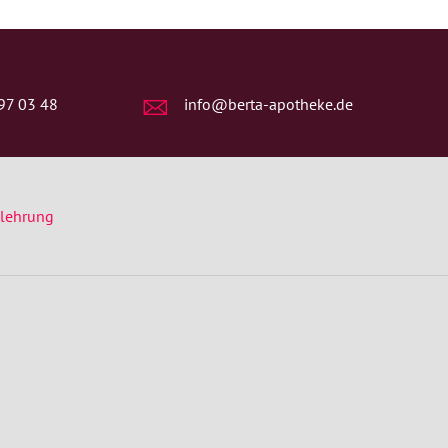
97 03 48
info@berta-apotheke.de
elehrung