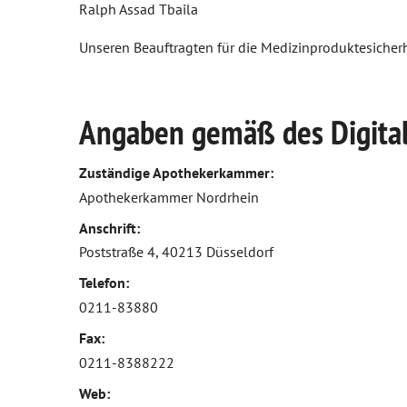
Ralph Assad Tbaila
Psychische Erkrankungen
Unseren Beauftragten für die Medizinproduktesicherh
Neurologie
Schmerz- und Schlafmedizin
Angaben gemäß des Digita
Frauenkrankheiten
Zuständige Apothekerkammer:
Männerkrankheiten
Apothekerkammer Nordrhein
Anschrift:
Poststraße 4, 40213 Düsseldorf
Telefon:
0211-83880
Fax:
0211-8388222
Web: