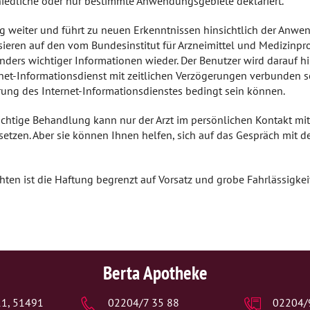
hiedliche oder nur bestimmte Anwendungsgebiete deklariert.
ig weiter und führt zu neuen Erkenntnissen hinsichtlich der Anwe
asieren auf den vom Bundesinstitut für Arzneimittel und Medizinp
onders wichtiger Informationen wieder. Der Benutzer wird darauf h
rnet-Informationsdienst mit zeitlichen Verzögerungen verbunden s
rung des Internet-Informationsdienstes bedingt sein können.
richtige Behandlung kann nur der Arzt im persönlichen Kontakt mi
setzen. Aber sie können Ihnen helfen, sich auf das Gespräch mit
hten ist die Haftung begrenzt auf Vorsatz und grobe Fahrlässigkei
Berta Apotheke
111, 51491
02204/7 35 88
02204/