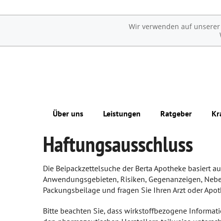
Wir verwenden auf unserer W
Über uns
Leistungen
Ratgeber
Kr
Haftungsausschluss
Das e-Rezept ist da: Wir lösen es ein!
Übersicht
Erkrankungen im Alter
Ohne Rezepte keine Apotheken vor Ort!
Reservierung
Sexualmedizin
Die Beipackzettelsuche der Berta Apotheke basiert 
Anwendungsgebieten, Risiken, Gegenanzeigen, Neben-
Kostenloser Lieferservice
Ästhetische Chirurgie
Packungsbeilage und fragen Sie Ihren Arzt oder Apoth
Notdienst
Augen
Bitte beachten Sie, dass wirkstoffbezogene Informa