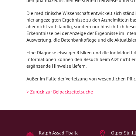
den pharmazeutischen Herstellern teilweise untersc
Beipackzettelsuche
Zähne und Kiefer
Die medizinische Wissenschaft entwickelt sich ständ
IGel-Check A-Z
HNO, Atemwege und Lunge
hier angezeigten Ergebnisse zu den Arzneimitteln b
aber nicht vollständig, sondern nur hinsichtlich bes
Notfälle A-Z
Magen und Darm
Erkenntnisse bei der Anzeige der Ergebnisse im Inte
Auswertung, die Datenbankpflege und die Aktualisie
Laborwerte A-Z
Herz, Gefäße, Kreislauf
Eine Diagnose etwaiger Risiken und die individuell 
Reiseimpfungen A-Z
Stoffwechsel
Informationen können den Besuch beim Arzt nicht er
ergänzende Hinweise liefern.
Nahrungsergänzungsmittel A-Z
Nieren und Harnwege
Außer im Falle der Verletzung von wesentlichen Pflic
Heilpflanzen A-Z
Orthopädie und Unfallmedizin
> Zurück zur Beipackzettelsuche
Risikoerfassung Bluthochdruck
Rheumatologische Erkrankungen
Blut, Krebs und Infektionen
Haut, Haare und Nägel
Ralph Assad Tbaila
Olper Str. 