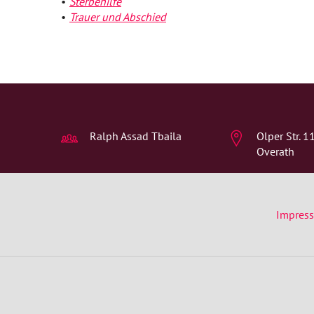
Sterbehilfe
Trauer und Abschied
Ralph Assad Tbaila
Olper Str. 
Overath
Impres