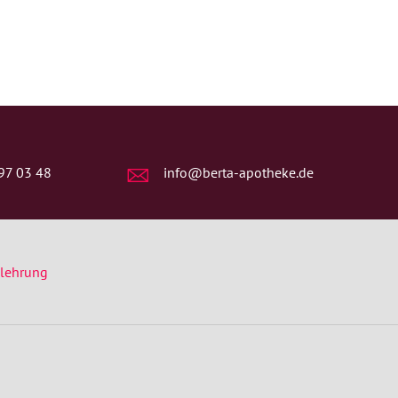
97 03 48
info@berta-apotheke.de
elehrung