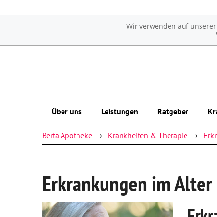
Wir verwenden auf unserer W
Über uns
Leistungen
Ratgeber
Kr
Berta Apotheke
Krankheiten & Therapie
Erk
Das e-Rezept ist da: Wir lösen es ein!
Übersicht
Erkrankungen im Alter
Ohne Rezepte keine Apotheken vor Ort!
Reservierung
Sexualmedizin
Erkrankungen im Alter
Kostenloser Lieferservice
Ästhetische Chirurgie
Notdienst
Augen
Erkr