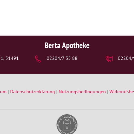
Berta Apotheke
111, 51491
02204/7 35 88
02204/
sum
|
Datenschutzerklärung
|
Nutzungsbedingungen
|
Widerrufsb